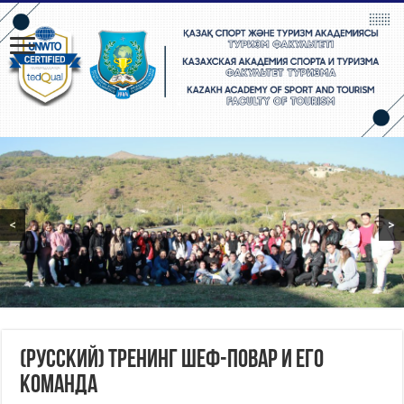
<
>
(Русский) Тренинг Шеф-повар и его
команда