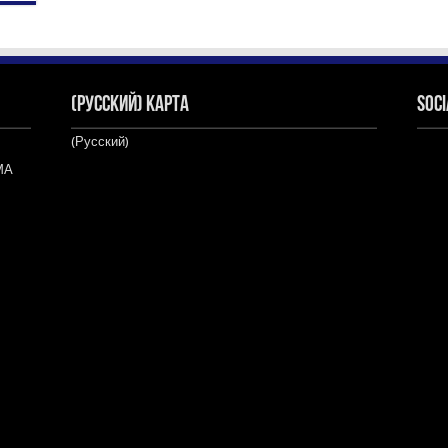
(Русский) Карта
Soci
(Русский)
МА