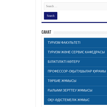
САНАТ
ТУРИЗМ ФАКУЛЬТЕТІ
ТУРИЗМ ЖӘНЕ СЕРВИС КАФЕДРАСЫ
БІЛІКТІЛІКТІ КӨТЕРУ
ПРОФЕССОР-ОҚЫТУШЫЛАР ҚҰРАМЫ
ТӘРБИЕ ЖҰМЫСЫ
ҒЫЛЫМИ ЗЕРТТЕУ ЖҰМЫСЫ
ОҚУ-ӘДІСТЕМЕЛІК ЖҰМЫС