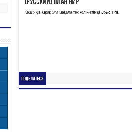
(Русский) План НИР
Кешіріңіз, бірақ бұл мақала тек қол жетімді
Орыс Тілі
.
Поделиться