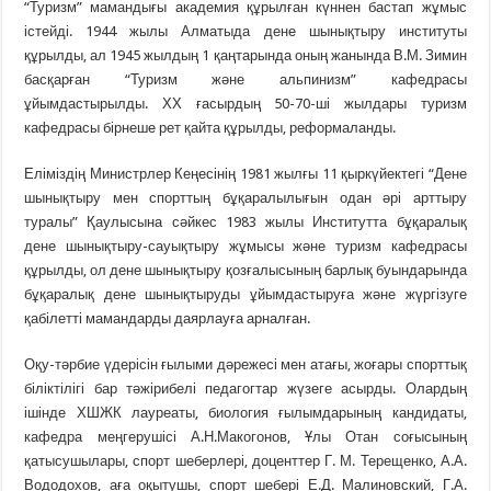
“Туризм” мамандығы академия құрылған күннен бастап жұмыс
істейді. 1944 жылы Алматыда дене шынықтыру институты
құрылды, ал 1945 жылдың 1 қаңтарында оның жанында В.М. Зимин
басқарған “Туризм және альпинизм” кафедрасы
ұйымдастырылды. ХХ ғасырдың 50-70-ші жылдары туризм
кафедрасы бірнеше рет қайта құрылды, реформаланды.
Еліміздің Министрлер Кеңесінің 1981 жылғы 11 қыркүйектегі “Дене
шынықтыру мен спорттың бұқаралылығын одан әрі арттыру
туралы” Қаулысына сәйкес 1983 жылы Институтта бұқаралық
дене шынықтыру-сауықтыру жұмысы және туризм кафедрасы
құрылды, ол дене шынықтыру қозғалысының барлық буындарында
бұқаралық дене шынықтыруды ұйымдастыруға және жүргізуге
қабілетті мамандарды даярлауға арналған.
Оқу-тәрбие үдерісін ғылыми дәрежесі мен атағы, жоғары спорттық
біліктілігі бар тәжірибелі педагогтар жүзеге асырды. Олардың
ішінде ХШЖК лауреаты, биология ғылымдарының кандидаты,
кафедра меңгерушісі А.Н.Макогонов, Ұлы Отан соғысының
қатысушылары, спорт шеберлері, доценттер Г. М. Терещенко, А.А.
Вододохов, аға оқытушы, спорт шебері Е.Д. Малиновский, Г.А.