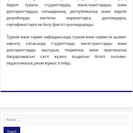
беделі туралы студенттердің, магистранттардың және
докторанттардың халықаралық, республикалық және өңірлік
деңгейлерде көптеген марапаттарға, дипломдарға,
сертификаттарға ие болу фактісі куәландырады.
Туризм және сервис кафедрасында туризм және сервистік қызмет
көрсету саласында студенттерді, магистранттарды және
докторанттарды оқытудың теориялық және практикалық
бағдарламасын сәтті жүзеге асыратын білікті ғылыми-
педагогикалық ұжым жұмыс істейді.