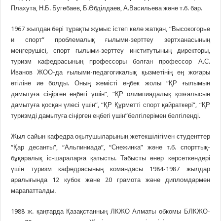
Плахута, Н.Б. Бугебаев, Б.Әбділдаев, А.Васильева және т.б. бар.
1967 жылдан бері тұрақты жұмыс істеп келе жатқан, “Высокогорье
и спорт” проблемалық ғылыми-зерттеу зертханасының
меңгерушісі, спорт ғылыми-зерттеу институтының директоры,
туризм кафедрасының профессоры болған профессор А.С.
Иванов ЖОО-да ғылыми-педагогикалық қызметінің ең жоғары
өтіліне ие болды. Оның жемісті еңбек жолы “ҚР ғылымын
дамытуға сіңірген еңбегі үшін”, “ҚР олимпиадалық қозғалысын
дамытуға қосқан үлесі үшін”, “ҚР Құрметті спорт қайраткері”, “ҚР
туризмді дамытуға сіңірген еңбегі үшін”белгілерімен белгіленді.
Жыл сайын кафедра оқытушыларының жетекшілігімен студенттер
“Қар десанты”, “Альпиниада”, “Снежинка” және т.б. спорттық-
бұқаралық іс-шараларға қатысты. Табысты өнер көрсеткендері
үшін туризм кафедрасының командасы 1984-1987 жылдар
аралығында 12 кубок және 20 грамота және дипломдармен
марапатталды.
1988 ж. қаңтарда Қазақстанның ЛКЖО Алматы обкомы БЛКЖО-