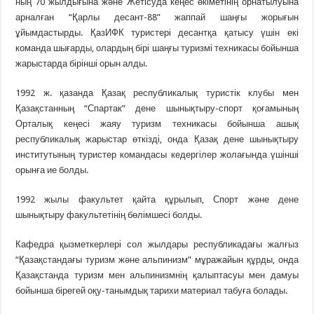
ның 70 жылдығына және Жетісуда кеңес өкіметінің орнатылуына
арналған “Қарлы десант-88” жаппай шаңғы жорығын
ұйымдастырды. ҚазИФК туристері десантқа қатысу үшін екі
команда шығарды, олардың бірі шаңғы туризмі техникасы бойынша
жарыстарда бірінші орын алды.
1992 ж. қазанда Қазақ республикалық туристік клубы мен
Қазақстанның “Спартак” дене шынықтыру-спорт қоғамының
Орталық кеңесі жаяу туризм техникасы бойынша ашық
республикалық жарыстар өткізді, онда Қазақ дене шынықтыру
институтының туристер командасы кедергілер жолағында үшінші
орынға ие болды.
1992 жылы факультет қайта құрылып, Спорт және дене
шынықтыру факультетінің бөлімшесі болды.
Кафедра қызметкерлері сол жылдары республикадағы жалғыз
“Қазақстандағы туризм және альпинизм” мұражайын құрды, онда
Қазақстанда туризм мен альпинизмнің қалыптасуы мен дамуы
бойынша бірегей оқу-танымдық тарихи материал табуға болады.