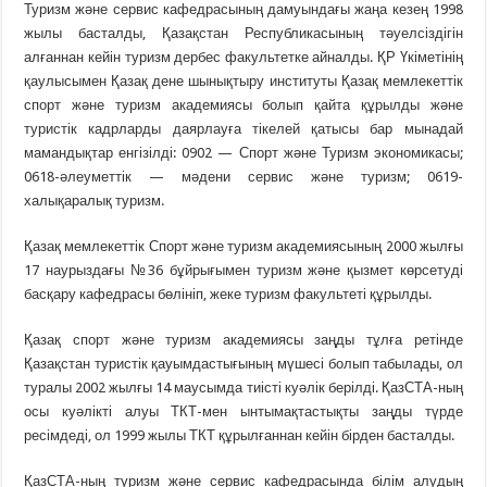
Туризм және сервис кафедрасының дамуындағы жаңа кезең 1998
жылы басталды, Қазақстан Республикасының тәуелсіздігін
алғаннан кейін туризм дербес факультетке айналды. ҚР Үкіметінің
қаулысымен Қазақ дене шынықтыру институты Қазақ мемлекеттік
спорт және туризм академиясы болып қайта құрылды және
туристік кадрларды даярлауға тікелей қатысы бар мынадай
мамандықтар енгізілді: 0902 — Спорт және Туризм экономикасы;
0618-әлеуметтік — мәдени сервис және туризм; 0619-
халықаралық туризм.
Қазақ мемлекеттік Спорт және туризм академиясының 2000 жылғы
17 наурыздағы №36 бұйрығымен туризм және қызмет көрсетуді
басқару кафедрасы бөлініп, жеке туризм факультеті құрылды.
Қазақ спорт және туризм академиясы заңды тұлға ретінде
Қазақстан туристік қауымдастығының мүшесі болып табылады, ол
туралы 2002 жылғы 14 маусымда тиісті куәлік берілді. ҚазСТА-ның
осы куәлікті алуы ТКТ-мен ынтымақтастықты заңды түрде
ресімдеді, ол 1999 жылы ТКТ құрылғаннан кейін бірден басталды.
ҚазСТА-ның туризм және сервис кафедрасында білім алудың